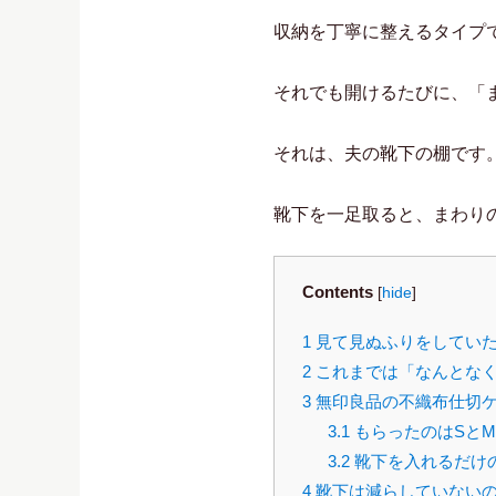
収納を丁寧に整えるタイプ
それでも開けるたびに、「
それは、夫の靴下の棚です
靴下を一足取ると、まわり
Contents
[
hide
]
1
見て見ぬふりをしてい
2
これまでは「なんとな
3
無印良品の不織布仕切
3.1
もらったのはSと
3.2
靴下を入れるだけ
4
靴下は減らしていない