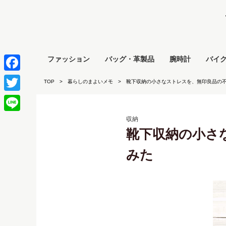
ファッション
バッグ・革製品
腕時計
バイ
Facebook
TOP
暮らしのまよいメモ
靴下収納の小さなストレスを、無印良品の
Twitter
Line
収納
靴下収納の小さ
みた