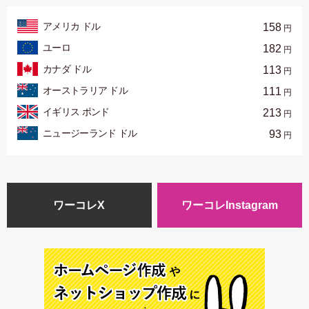
アメリカ ドル
158
円
ユーロ
182
円
カナダ ドル
113
円
オーストラリア ドル
111
円
イギリス ポンド
213
円
ニュージーランド ドル
93
円
ワーコレX
ワーコレInstagram