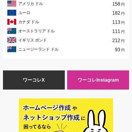
アメリカ ドル
158
円
ユーロ
182
円
カナダ ドル
113
円
オーストラリア ドル
111
円
イギリス ポンド
212
円
ニュージーランド ドル
93
円
ワーコレX
ワーコレInstagram