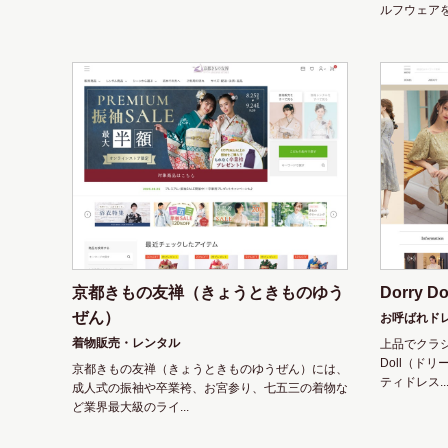
ルフウェアを
京都きもの友禅（きょうときものゆう
Dorry
ぜん）
お呼ばれド
着物販売・レンタル
上品でクラシ
Doll（ド
京都きもの友禅（きょうときものゆうぜん）には、
ティドレス..
成人式の振袖や卒業袴、お宮参り、七五三の着物な
ど業界最大級のライ...