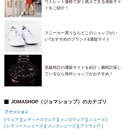
Claude Bernard
Cluse
Coach
ウトレット価格で安く購入できる通販サイ
トをご紹介！
Comme Des Garcons
Complet
Concord
Corum
Costa Del Mar
Crayo
Creed
Cvstos
Damiani
Daniel Wellington
Dazzling Rock
De Grisogono
スニーカー買うならどこのショップがい
Deep Blue
Dewitt
Diesel
Dietrich
Dior
Dkny
い?おすすめのブランド&通販サイト
Dubey & Schaldenbrand
Earth
Earth Cork
Ebel
Eberhard And Co
Edox
Elevon
Elini Barokas
Ellen Tracy
Emporio Armani
Empress
Equipe
高級時計の通販サイトを紹介｜腕時計探し
Ernest Borel
Esq By Movado
Estee Lauder
ているなら海外ショップがおすすめ！
F.A.M.T.
Fendi
Ferragamo
Ferrari
Ferre Milano
Fjallraven
Flexon
Fossil
Franc Vila
Franck Muller
Frederique Constant
Furla
Gant
JOMASHOP（ジョマショップ）のカテゴリ
Gc By Guess
Geoffrey Beene
Georg Jensen
ファッション
Gevril
Girard Perregaux
Giulio Romano
Givenchy
[ ウェア ]
[ レディースウェア ]
[ メンズウェア ]
[ シューズ ]
Glashutte
Glycine
Graham
Grand Seiko
Gucci
[ レディースシューズ ]
[ メンズシューズ ]
[ アイウェア ]