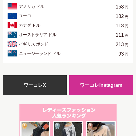
アメリカ ドル
158
円
ユーロ
182
円
カナダ ドル
113
円
オーストラリア ドル
111
円
イギリス ポンド
213
円
ニュージーランド ドル
93
円
ワーコレX
ワーコレInstagram