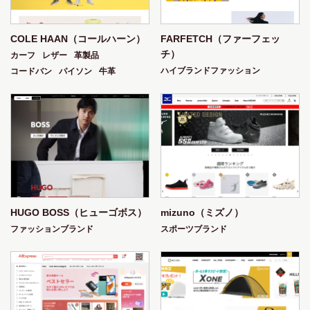
Megan Walford
Meistersinger
Michael Kors
Michele
Mido
Milus
Miu Miu
Moncler
COLE HAAN（コールハーン）
FARFETCH（ファーフェッ
Mondaine
Montblanc
Morphic
Moschino
チ）
カーフ
レザー
革製品
Movado
Mulco
Nautica
Nike
Nine West
ハイブランドファッション
コードバン
パイソン
牛革
Nixon
Nomos
Oakley
Oceanaut
Oliver Peoples
Olivia Burton
Omega
Oniss
Orient
Oris
Paco Rabanne
Pandora
Panerai
Parmigiani Fleurier
Patek Philippe
Paul Picot
Persol
Philip Stein
Piaget
Picasso And Co
Polaroid
Police
Polo Ralph Lauren
Pomellato
HUGO BOSS（ヒューゴボス）
mizuno（ミズノ）
Porsche Design
Prada
Pulsar
Puma
Rado
ファッションブランド
スポーツブランド
Ralph Lauren
Ray-Ban
Raymond Weil
Rebel
Red Line
Reign
Revue Thommen
Richard Mille
Roberto Cavalli
Roger Dubuis
Rolex
Romain Jerome
Rudiger
Saint Laurent