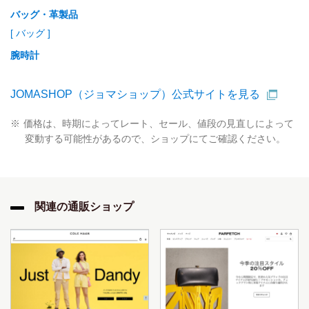
Guess
Gv2 By Gevril
Haculla
Hamilton
バッグ・革製品
Harley Davidson
Harry Winston
Haurex Italy
[ バッグ ]
Hautlence
Heritor
Hermes
Hero
Hublot
腕時計
Hugo Boss
Hyt
Ice-Watch
Invicta
IWC
Jacob & Co.
Jaeger LeCoultre
Jaquet Droz
Jbw
JOMASHOP（ジョマショップ）公式サイトを見る
Jimmy Choo
Jivago
Johan Eric
Jones New York
価格は、時期によってレート、セール、値段の見直しによって
Joshua And Sons
Julianna B
Junghans
変動する可能性があるので、ショップにてご確認ください。
Kate Spade
Kenneth Cole
Kenneth Cole New York
Kenzo
Lacoste
Lamborghini
Lancaster
Lancome
Lego
Lesportsac
Locman
Loewe
関連の通販ショップ
Longchamp
Longines
Louis Erard
Louis Vuitton
Lucien Piccard
Luminox
Maison Kitsune
Mancera
Marc By Marc Jacobs
Marc Jacobs
Marcelo Burlon
Maserati
Mathey-Tissot
Mauboussin
Maurice Lacroix
Mcm