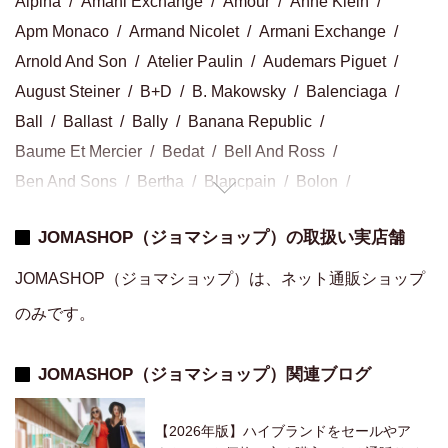
Alpina
Amani Exchange
Amour
Anne Klein
Apm Monaco
Armand Nicolet
Armani Exchange
Arnold And Son
Atelier Paulin
Audemars Piguet
August Steiner
B+D
B. Makowsky
Balenciaga
Ball
Ballast
Bally
Banana Republic
Baume Et Mercier
Bedat
Bell And Ross
Ben And Sons
Bertha
Blancpain
Bolon
Bomberg
Bond No.9
Bottega Veneta
Boucheron
JOMASHOP（ジョマショップ）の取扱い実店舗
Bovet
Breed
Breguet
Breitling
Bremont
Brera Orologi
Brooklyn Watch Co.
Bulova
JOMASHOP（ジョマショップ）は、ネット通販ショップ
Burberry
Burgi
Bvlgari
Cabochon
Calibre
のみです。
Calvin Klein
Carl F. Bucherer
Carolina Herrera
Carrera
Cartier
Casio
Celine
Certina
Chanel
JOMASHOP（ジョマショップ）関連ブログ
Charriol
Chaumet
Chloe
Chopard
Christian Dior
Christofle
Chronoswiss
Citizen
【2026年版】ハイブランドをセールやア