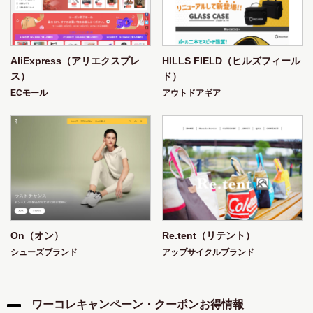
Salvatore Ferragamo
Samsonite
Scott Kay
Seiko
Sekonda
Sevenfriday
Shield
Shinola
Simplify
Sixty One
Skagen
Skechers
Sole Du Soleil
AliExpress（アリエクスプレ
HILLS FIELD（ヒルズフィール
Sonia Rykiel
Sophie And Freda
Spectrum
ス）
ド）
Stella Mccartney
Stuhrling Original
Suunto
ECモール
アウトドアギア
Swarovski
Swatch
Swiss Military
Tag Heuer
Technomarine
Thomas Earnshaw
Tiffany & Co.
Timberland
Timex
Tissot
Tod's
Tom Ford
Tommy Hilfiger
Tory Burch
Tudor
Tw Steel
U-Boat
Ulysse Nardin
Universal Geneve
Vacheron Constantin
Valentino Garavani
On（オン）
Re.tent（リテント）
Van Der Bauwede
Vedi Vero
Ventura
Versace
シューズブランド
アップサイクルブランド
Versus By Versace
Victoria Beckham
Victorinox
Waldhoff
Yazbukey
Ysl
Yves Saint Laurent
Zegna
Zenith
Zeno
ワーコレキャンペーン・クーポンお得情報