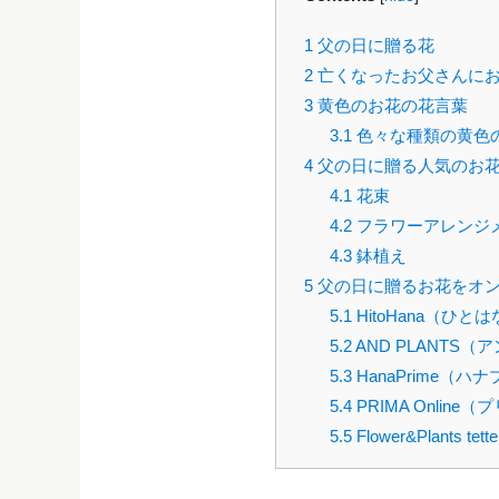
1
父の日に贈る花
2
亡くなったお父さんに
3
黄色のお花の花言葉
3.1
色々な種類の黄色
4
父の日に贈る人気のお
4.1
花束
4.2
フラワーアレンジ
4.3
鉢植え
5
父の日に贈るお花をオン
5.1
HitoHana（ひと
5.2
AND PLANTS
5.3
HanaPrime（ハ
5.4
PRIMA Onlin
5.5
Flower&Plant