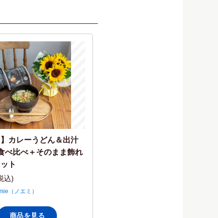
日】カレーうどん＆出汁
食べ比べ＋そのまま飾れ
セット
(税込)
emie（ノエミ）
商品を見る