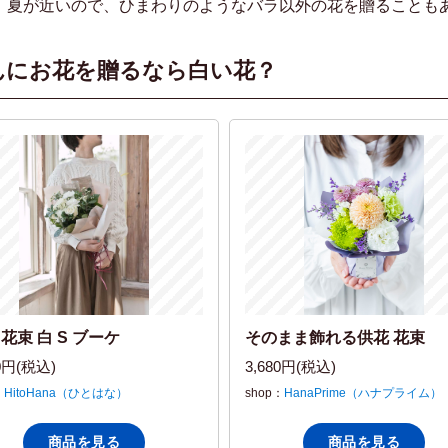
、夏が近いので、ひまわりのようなバラ以外の花を贈ることも
んにお花を贈るなら白い花？
 花束 白 S ブーケ
そのまま飾れる供花 花束
00円(税込)
3,680円(税込)
：
HitoHana（ひとはな）
shop：
HanaPrime（ハナプライム）
商品を見る
商品を見る