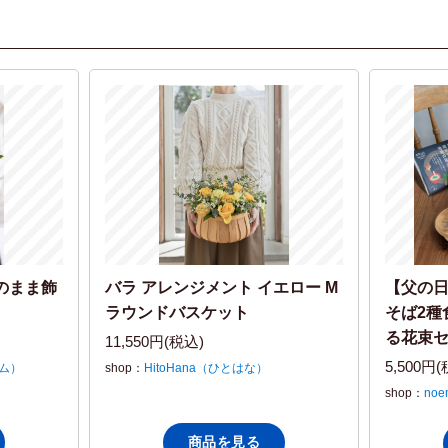
のまま飾
バラ アレンジメント イエロー M
【父の
ラウンドバスケット
そば2種
る花束
11,550円(税込)
5,500円
イム）
shop：
HitoHana（ひとはな）
shop：
no
商品を見る