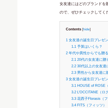
女友達にはどのブランドを
ので、ぜひチェックしてく
Contents
[
hide
]
1
女友達の誕生日プレゼン
1.1
予算はいくら？
2
年代や異性からでも贈
2.1
20代の女友達に贈
2.2
30代以上の女友達
2.3
男性から女友達に
3
女友達の誕生日プレゼン
3.1
HOUSE of RO
3.2
L’OCCITANE（
3.3
花西子Florasis
3.4
FITS（フィッツ）