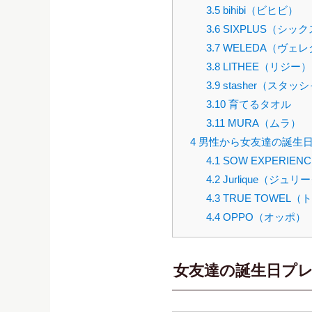
3.5
bihibi（ビヒビ）
3.6
SIXPLUS（シッ
3.7
WELEDA（ヴェレ
3.8
LITHEE（リジー）
3.9
stasher（スタッ
3.10
育てるタオル
3.11
MURA（ムラ）
4
男性から女友達の誕生日
4.1
SOW EXPERI
4.2
Jurlique（ジュリ
4.3
TRUE TOWEL
4.4
OPPO（オッポ）
女友達の誕生日プ